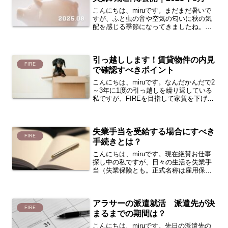
こんにちは、miruです。まだまだ暑いで
すが、ふと虫の音や空気の匂いに秋の気
配を感じる季節になってきましたね。さ
て、今月も夫婦2人暮らしの家計簿を公開
したいと思います。今回は、2025年8月
の家計簿をまとめています。2人暮らし夫
引っ越しします！賃貸物件の内見
婦のお財布事...
FIRE
で確認すべきポイント
こんにちは、miruです。なんだかんだで2
～3年に1度の引っ越しを繰り返している
私ですが、FIREを目指して家賃を下げる
ため近々引っ越すことになり、先日新居
となる賃貸物件の内見に行ってきまし
た。新しい住処を探すのはいつでもわく
失業手当を受給する場合にすべき
わくしますが、...
FIRE
手続きとは？
こんにちは、miruです。現在絶賛お仕事
探し中の私ですが、日々の生活を失業手
当（失業保険とも。正式名称は雇用保険
の「基本手当」）に助けてもらっていま
す。ただ、人生においてそう何度も経験
することではない”失業”。私も初めての
アラサーの派遣就活 派遣先が決
経験で、受給の手続...
FIRE
まるまでの期間は？
こんにちは、miruです。先日の派遣先の