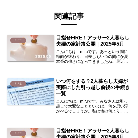
関連記事
目指せFIRE！アラサー2人暮らし
FIRE
夫婦の家計簿公開｜2025年5月
こんにちは、miruです。あっという間に
梅雨が終わり、日差しもいつの間にか夏
本番の強さになってきましたね。最近ま
で動きのなかった植物たちがようやく目
を覚まし、夏の到来が嬉しい今日この頃
です。さて、今月も夫婦2人暮らしの家計
いつ何をする？2人暮らし夫婦が
簿を公開したいと思...
FIRE
実際にした引っ越し前後の手続き
一覧
こんにちは、miruです。みなさんは引っ
越しで大変なことといえば、何を思い浮
かべるでしょうか。私は他の何より、引
っ越し前後の手続きが一番大変だと思っ
ています。まじめな性格も相まって、毎
回TODOリストを検索→自分に必要な
目指せFIRE！アラサー2人暮らし
TODOをピックアッ...
FIRE
夫婦の家計簿公開｜2025年8月