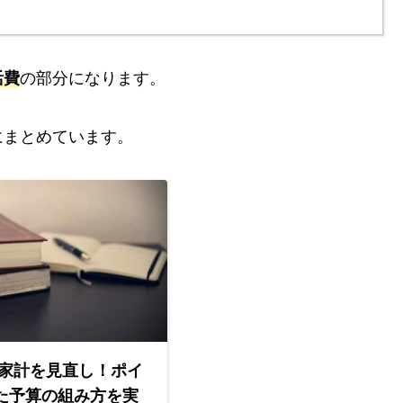
活費
の部分になります。
にまとめています。
て家計を見直し！ポイ
た予算の組み方を実