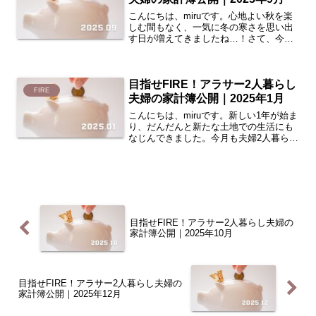
こんにちは、miruです。心地よい秋を楽
しむ間もなく、一気に冬の寒さを思い出
す日が増えてきましたね…！さて、今月
も夫婦2人暮らしの家計簿を公開したいと
思います。今回は、2025年9月の家計簿
をまとめています。2人暮らし夫婦のお財
目指せFIRE！アラサー2人暮らし
布事情が気に...
FIRE
夫婦の家計簿公開｜2025年1月
こんにちは、miruです。新しい1年が始ま
り、だんだんと新たな土地での生活にも
なじんできました。今月も夫婦2人暮らし
の家計簿を公開します！今回は、2025年
1月の家計簿をまとめています。2人暮ら
し夫婦のお財布事情が気になるFIREを目
指して...
目指せFIRE！アラサー2人暮らし夫婦の
家計簿公開｜2025年10月
目指せFIRE！アラサー2人暮らし夫婦の
家計簿公開｜2025年12月