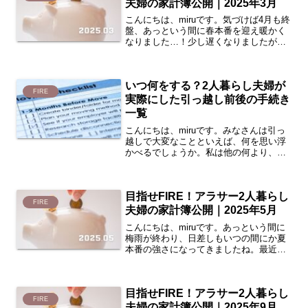
夫婦の家計簿公開｜2025年3月
こんにちは、miruです。気づけば4月も終
盤、あっという間に春本番を迎え暖かく
なりました…！少し遅くなりましたが、
今月も夫婦2人暮らしの家計簿を公開しま
す！今回は、2025年3月の家計簿をまと
めています。2人暮らし夫婦のお財布事情
いつ何をする？2人暮らし夫婦が
が気になる...
FIRE
実際にした引っ越し前後の手続き
一覧
こんにちは、miruです。みなさんは引っ
越しで大変なことといえば、何を思い浮
かべるでしょうか。私は他の何より、引
っ越し前後の手続きが一番大変だと思っ
ています。まじめな性格も相まって、毎
回TODOリストを検索→自分に必要な
目指せFIRE！アラサー2人暮らし
TODOをピックアッ...
FIRE
夫婦の家計簿公開｜2025年5月
こんにちは、miruです。あっという間に
梅雨が終わり、日差しもいつの間にか夏
本番の強さになってきましたね。最近ま
で動きのなかった植物たちがようやく目
を覚まし、夏の到来が嬉しい今日この頃
です。さて、今月も夫婦2人暮らしの家計
目指せFIRE！アラサー2人暮らし
簿を公開したいと思...
FIRE
夫婦の家計簿公開｜2025年9月