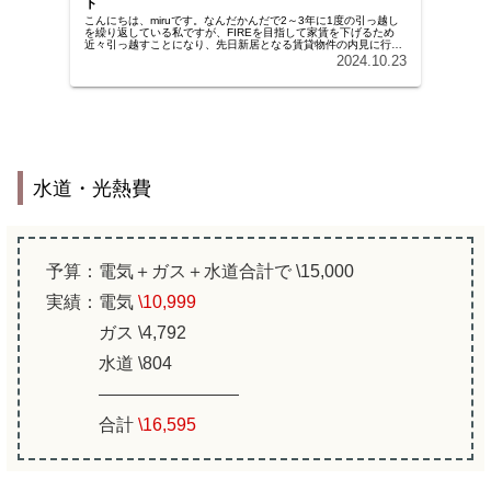
ト
こんにちは、miruです。なんだかんだで2～3年に1度の引っ越し
を繰り返している私ですが、FIREを目指して家賃を下げるため
近々引っ越すことになり、先日新居となる賃貸物件の内見に行っ
てきました。新しい住処を探すのはいつでもわくわくします
2024.10.23
が、...
水道・光熱費
予算：電気＋ガス＋水道合計で \15,000
実績：電気
\10,999
ガス \4,792
水道 \804
合計
\
16,595