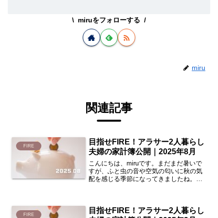
miruをフォローする
miru
関連記事
目指せFIRE！アラサー2人暮らし
FIRE
夫婦の家計簿公開｜2025年8月
こんにちは、miruです。まだまだ暑いで
すが、ふと虫の音や空気の匂いに秋の気
配を感じる季節になってきましたね。さ
て、今月も夫婦2人暮らしの家計簿を公開
したいと思います。今回は、2025年8月
の家計簿をまとめています。2人暮らし夫
目指せFIRE！アラサー2人暮らし
婦のお財布事...
FIRE